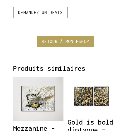
x
190
DEMANDEZ UN DEVIS
cm
RETOUR À MON ESHOP
Produits similaires
Gold is bold
Mezzanine –
diptyque –