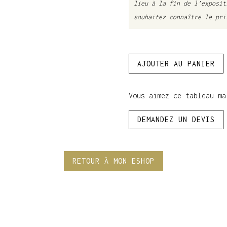
lieu à la fin de l’exposi
souhaitez connaître le pri
quantité
AJOUTER AU PANIER
de
White
Eden
Vous aimez ce tableau ma
-
95
DEMANDEZ UN DEVIS
x
95
cm
RETOUR À MON ESHOP